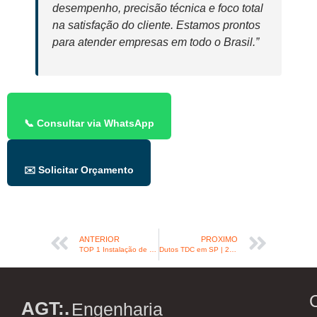
desempenho, precisão técnica e foco total
na satisfação do cliente. Estamos prontos
para atender empresas em todo o Brasil.”
📞 Consultar via WhatsApp
✉️ Solicitar Orçamento
ANTERIOR
PROXIMO
TOP 1 Instalação de CAG com Chiller Industrial em São Paulo | AGT Engenharia
Dutos TDC em SP | 2 Soluções: Fornecimento + Instalação
C
AGT:.
Engenharia