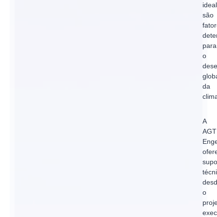
ideal
são
fato
dete
para
o
des
glob
da
clim
A
AGT
Enge
ofer
supo
técn
des
o
proj
exec