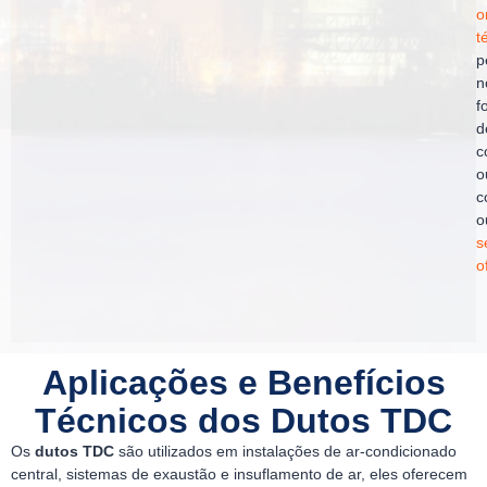
o
t
p
n
f
d
c
o
c
o
s
o
Aplicações e Benefícios
Técnicos dos Dutos TDC
Os
dutos TDC
são utilizados em instalações de ar-condicionado
central, sistemas de exaustão e insuflamento de ar, eles oferecem