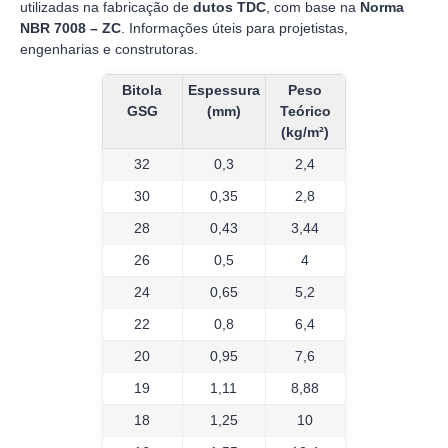
utilizadas na fabricação de
dutos TDC
, com base na
Norma
NBR 7008 – ZC
. Informações úteis para projetistas,
engenharias e construtoras.
Bitola
Espessura
Peso
GSG
(mm)
Teórico
(kg/m²)
32
0,3
2,4
30
0,35
2,8
28
0,43
3,44
26
0,5
4
24
0,65
5,2
22
0,8
6,4
20
0,95
7,6
19
1,11
8,88
18
1,25
10