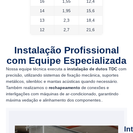
16
1,55
12,4
14
1,95
15,6
13
2,3
18,4
12
2,7
21,6
Instalação Profissional
com Equipe Especializada
Nossa equipe técnica executa a
instalação de dutos TDC
com
precisão, utilizando sistemas de fixação mecânica, suportes
metálicos, silenbloc e mantas acústicas quando necessário.
Também realizamos o
rechapeamento
de conexões e
interligações com máquinas de ar-condicionado, garantindo
máxima vedação e alinhamento dos componentes..
In