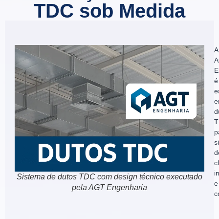
TDC sob Medida
A
A
E
é
e
e
d
T
p
s
d
c
i
Sistema de dutos TDC com design técnico executado
e
pela AGT Engenharia
c