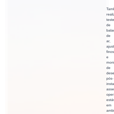
Tam
real
test
de
bal
de
ar,
ajus
finos
e
moni
de
des
pós-
inst
ass
oper
está
em
ambi