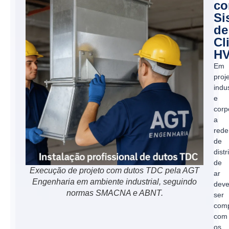
c
Si
de
Cl
H
Em
proj
indus
e
corp
a
rede
de
distr
de
Execução de projeto com dutos TDC pela AGT
ar
Engenharia em ambiente industrial, seguindo
dev
normas SMACNA e ABNT.
ser
comp
com
os